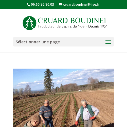
06.60.86.80.03
cruardboudinel@live.fr
Sélectionner une page