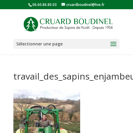
06.60.86.80.03
cruardboudinel@live.fr
Sélectionner une page
travail_des_sapins_enjambe