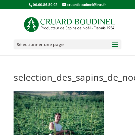
06.60.86.80.03
cruardboudinel@live.fr
Sélectionner une page
selection_des_sapins_de_no