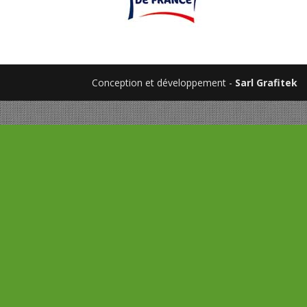
Conception et développement -
Sarl Grafitek