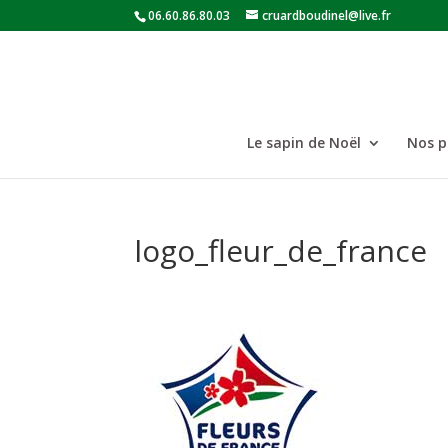
06.60.86.80.03
cruardboudinel@live.fr
Le sapin de Noël
Nos p
logo_fleur_de_france