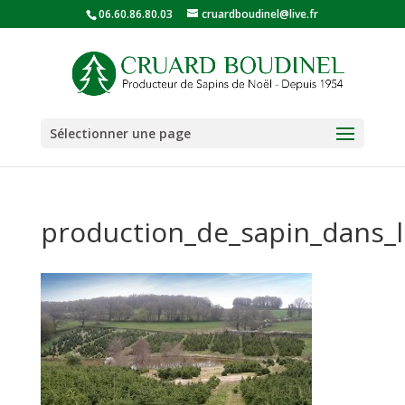
06.60.86.80.03
cruardboudinel@live.fr
Sélectionner une page
production_de_sapin_dans_