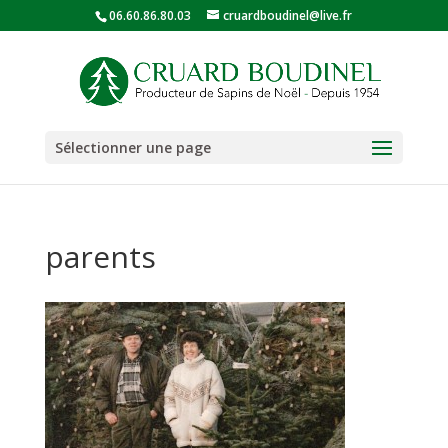
06.60.86.80.03
cruardboudinel@live.fr
Sélectionner une page
parents