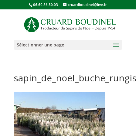
06.60.86.80.03
cruardboudinel@live.fr
Sélectionner une page
sapin_de_noel_buche_rungi